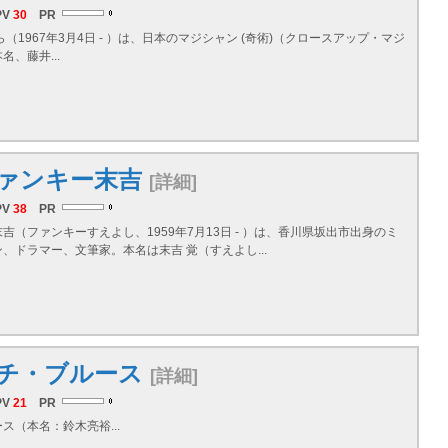
PV
30
PR
ら（1967年3月4日 - ）は、日本のマジシャン (奇術)（クロースアップ・マジ
名、藤井...
ァンキー末吉
[詳細]
PV
38
PR
吉（ファンキーすえよし、1959年7月13日 - ）は、香川県坂出市出身のミ
、ドラマー、文筆家。本名は末吉 覚（すえよし...
チ・ブルース
[詳細]
PV
21
PR
ス（本名：鈴木亮裕...