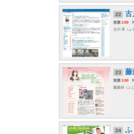
古
22
投票
3.00
古川 享（ふ
藤
23
投票
3.00
藤森緑（ふじ
ふ
24