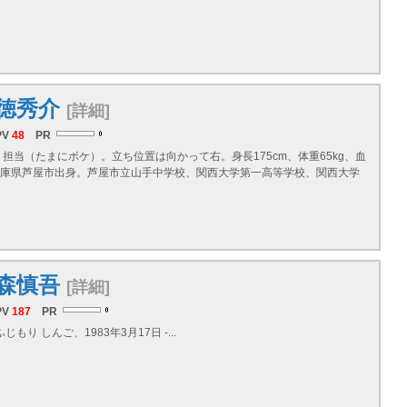
徳秀介
[詳細]
PV
48
PR
担当（たまにボケ）。立ち位置は向かって右。身長175cm、体重65kg、血
兵庫県芦屋市出身。芦屋市立山手中学校、関西大学第一高等学校、関西大学
。
森慎吾
[詳細]
PV
187
PR
じもり しんご、1983年3月17日 -...