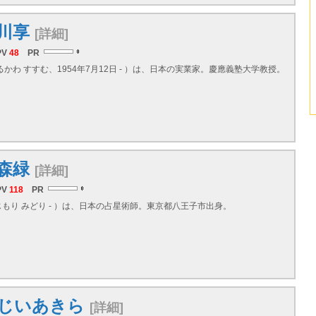
川享
[詳細]
PV
48
PR
るかわ すすむ、1954年7月12日 - ）は、日本の実業家。慶應義塾大学教授。
森緑
[詳細]
PV
118
PR
もり みどり - ）は、日本の占星術師。東京都八王子市出身。
じいあきら
[詳細]