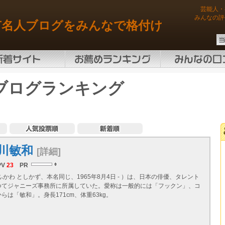
芸能人・
みんなの評
有名人ブログをみんなで格付け
ブログランキング
川敏和
[詳細]
PV
23
PR
ふかわ としかず、本名同じ、1965年8月4日 - ）は、日本の俳優、タレント
つてジャニーズ事務所に所属していた。愛称は一般的には「フックン」、コ
らは「敏和」。身長171cm、体重63kg。