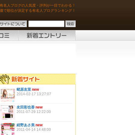
有名人ブログの人気度・評判が一目でわかる！
価で順位が決定する有名人ブログランキング！
蛯原友里
new
2014-02-17 13:27:07
友田彩也香
new
2011-07-29 12:22:00
紺野あさ美
new
2011-04-14 14:48:00