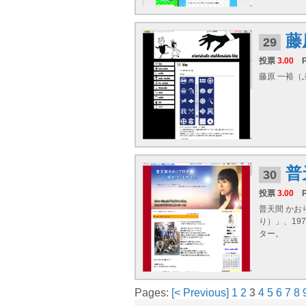
藤
29
投票
3.00
藤原 一裕（ふ
普
30
投票
3.00
普天間 かお
り）」、19
ター。
Pages:
[< Previous]
1
2
3
4
5
6
7
8