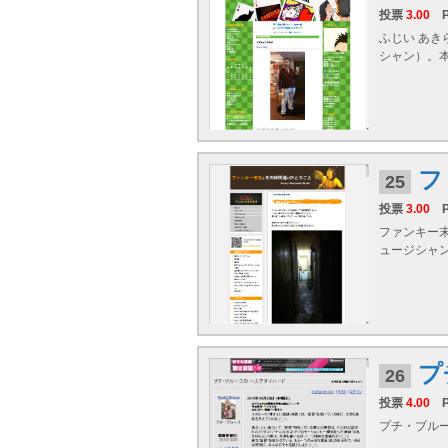
投票
3.00
ふじい あき
シャン）。本
フ
25
投票
3.00
ファンキー末
ュージシャン
プ
26
投票
4.00
プチ・ブルー