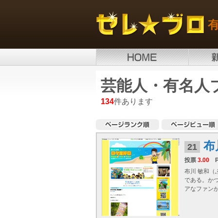
芸能人・有名人
134
件あります
布
21
投票
3.00
布川 敏和（
である。か
アなファンか