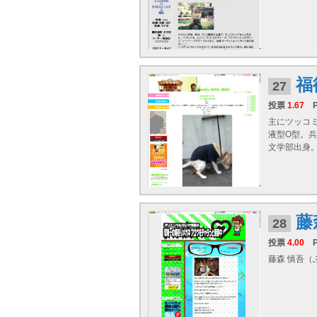
福
27
投票
1.67
主にツッコミ
液型O型。
文学部出身
藤
28
投票
4.00
藤森 慎吾（ふ