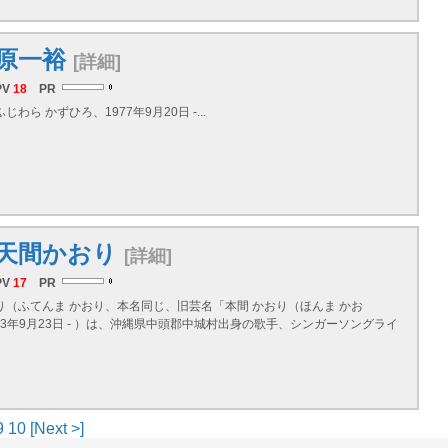
原一裕
[詳細]
PV
18
PR
じわら かずひろ、1977年9月20日 -...
天間かおり
[詳細]
PV
17
PR
り（ふてんま かおり、本名同じ、旧芸名「本間 かおり（ほんま かお
73年9月23日 - ）は、沖縄県中頭郡中城村出身の歌手、シンガーソングライ
9
10
[Next >]