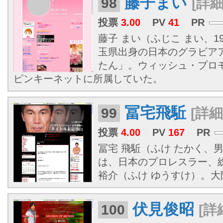
藤子まい
98
[詳細
投票
3.00
PV
41
PR
藤子 まい（ふじこ まい、199
玉県出身の日本のグラビア
たん」。ウィッシュ・プロ
ピンキーネットに所属していた。
冨宅飛駈
99
[詳細
投票
4.00
PV
167
PR
冨宅 飛駈（ふけ たかく、男性、
は、日本のプロレスラー、
裕介（ふけ ゆうすけ）。大
伏見俊昭
100
[詳