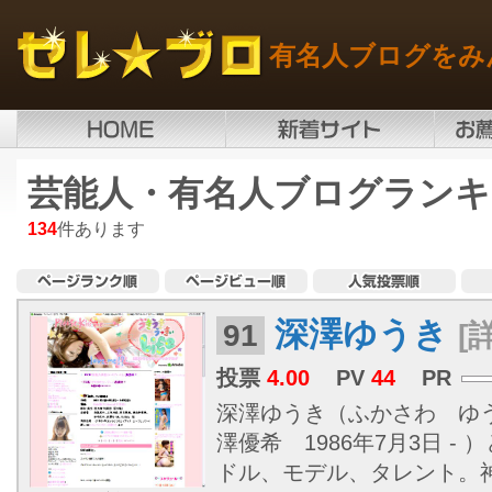
有名人ブログをみ
芸能人・有名人ブログランキ
134
件あります
深澤ゆうき
91
[
投票
4.00
PV
44
PR
深澤ゆうき（ふかさわ ゆ
澤優希 1986年7月3日 -
ドル、モデル、タレント。