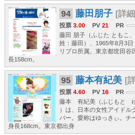
藤田朋子
94
[詳細
投票
3.00
PV
21
PR
藤田 朋子（ふじた ともこ
姓：藤田）、1965年8月3日
リプロ所属。東京都世田谷
長158cm。
藤本有紀美
95
[
投票
4.60
PV
16
PR
藤本 有紀美（ふじもと ゆき
）は、日本の女性アイドルグ
バー。愛称はゆっきぃ。チ
身長168cm。東京都出身