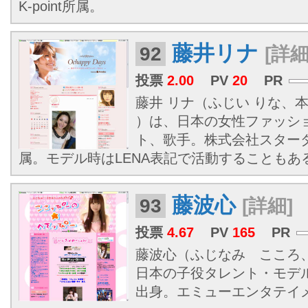
K-point所属。
藤井リナ
92
[詳細
投票
2.00
PV
20
PR
藤井 リナ（ふじい りな、本名
）は、日本の女性ファッシ
ト、歌手。株式会社スター
属。モデル時はLENA表記で活動することもあ
藤波心
93
[詳細]
投票
4.67
PV
165
PR
藤波心（ふじなみ こころ、19
日本の子役タレント・モデ
出身。エミューエンタテイ