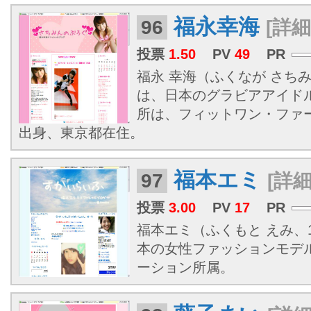
福永幸海
96
[詳細
投票
1.50
PV
49
PR
福永 幸海（ふくなが さちみ、1
は、日本のグラビアアイド
所は、フィットワン・ファ
出身、東京都在住。
福本エミ
97
[詳細
投票
3.00
PV
17
PR
福本エミ（ふくもと えみ、19
本の女性ファッションモデ
ーション所属。