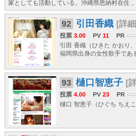
家としても活動している。沖縄県恩納村在住 
引田香織
92
[詳細
投票
3.00
PV
11
PR
引田 香織（ひきた かおり、1
福岡県出身の女性歌手であ
樋口智恵子
93
[
投票
4.00
PV
23
PR
樋口 智恵子（ひぐち ちえこ、19