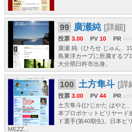
廣瀬純
99
[詳細]
投票
3.00
PV
10
PR
廣瀬 純（ひろせ じゅん、197
島東洋カープに所属するプ
大分県臼杵市出身。
土方隼斗
100
[詳
投票
3.00
PV
44
PR
土方隼斗(ひじかた はやと、1
本プロポケットビリヤード
ド選手(第40期生)。日本
MEZZ...