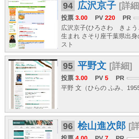
広沢京子
94
[詳細
投票
3.00
PV
220
PR
広沢京子(ひろさわ きょうこ）
生まれ さそり座千葉県出身
スト
平野文
95
[詳細]
投票
3.00
PV
5
PR
平野 文（ひらの ふみ、1955年
桧山進次郎
96
[
投票
4.00
PV
7
PR