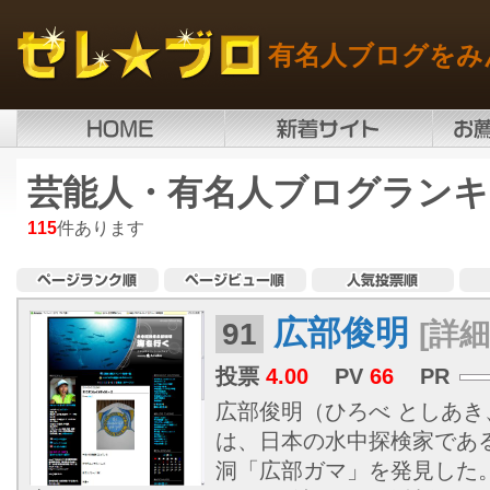
有名人ブログをみ
芸能人・有名人ブログランキ
115
件あります
広部俊明
91
[詳細
投票
4.00
PV
66
PR
広部俊明（ひろべ としあき、1
は、日本の水中探検家であ
洞「広部ガマ」を発見した