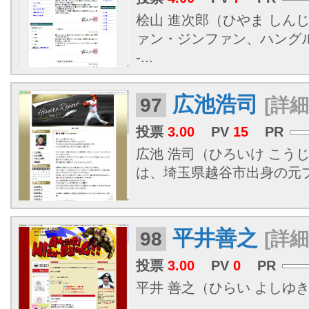
桧山 進次郎（ひやま しんじ
ァン・ジンファン、ハングル：
-...
広池浩司
97
[詳細
投票
3.00
PV
15
PR
広池 浩司（ひろいけ こうじ、1
は、埼玉県越谷市出身の元
平井善之
98
[詳細
投票
3.00
PV
0
PR
平井 善之（ひらい よしゆき、19