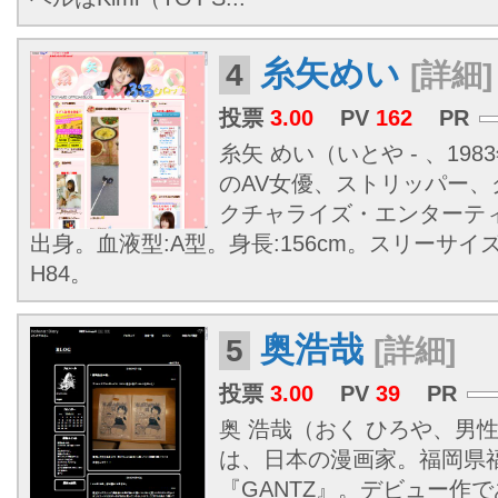
糸矢めい
4
[詳細]
投票
3.00
PV
162
PR
糸矢 めい（いとや - 、198
のAV女優、ストリッパー
クチャライズ・エンターテ
出身。血液型:A型。身長:156cm。スリーサイズ:B
H84。
奥浩哉
5
[詳細]
投票
3.00
PV
39
PR
奥 浩哉（おく ひろや、男性、1
は、日本の漫画家。福岡県
『GANTZ』。デビュー作で