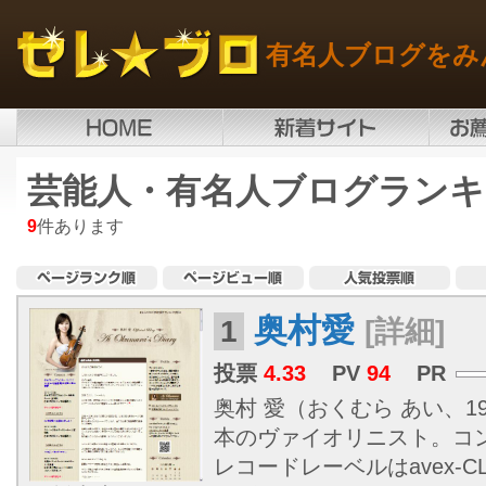
有名人ブログをみ
芸能人・有名人ブログランキ
9
件あります
奥村愛
1
[詳細]
投票
4.33
PV
94
PR
奥村 愛（おくむら あい、197
本のヴァイオリニスト。コ
レコードレーベルはavex-C