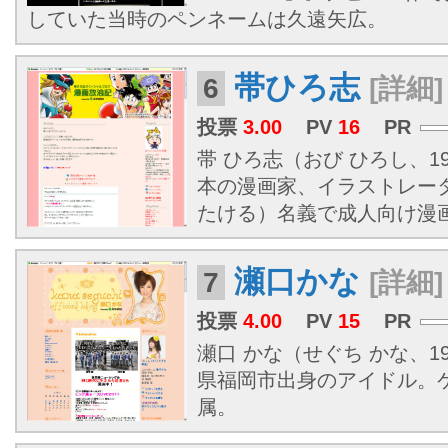
していた当時のペンネームは久遠矢広。
帯ひろ志
6
[詳細]
投票
3.00
PV
16
PR
帯 ひろ志（おび ひろし、195
本の漫画家、イラストレー
たける）名義で成人向け漫
瀬口かな
7
[詳細]
投票
4.00
PV
15
PR
瀬口 かな（せぐち かな、199
県福岡市出身のアイドル。
属。