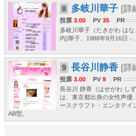
多岐川華子
8
[詳
投票
3.00
PV
35
PR
多岐川華子（たきがわ はな
内)華子、1988年9月16日 -..
長谷川静香
9
[詳
投票
3.00
PV
9
PR
長谷川 静香（はせがわ しずか、
は、東京都出身の女性声優
ースクラフト・エンタテイ
AB型。