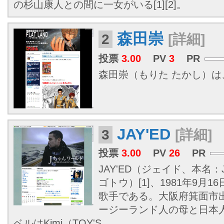
の杉山康人との間に一女がいる[1][2]。
森田崇
2
[詳細]
投票
3.00
PV
3
PR
森田崇（もりた たかし）
JAY'ED
3
[詳細]
投票
3.00
PV
26
PR
JAY'ED（ジェイド、本名：J
ゴトウ）[1]、1981年9月1
歌手である。大阪府箕面市
ージーランド人の母と日本
ベルはKimi（TOY'S...