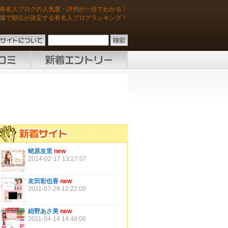
有名人ブログの人気度・評判が一目でわかる！
価で順位が決定する有名人ブログランキング！
蛯原友里
new
2014-02-17 13:27:07
友田彩也香
new
2011-07-29 12:22:00
紺野あさ美
new
2011-04-14 14:48:00