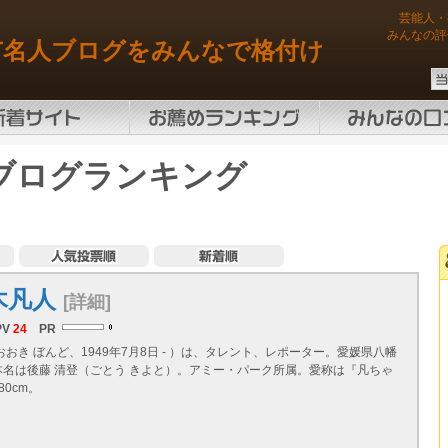
芸能人・
みんなの評
有名人ブログをみんなで格付け
ブログランキング
木凡人
[詳細]
PV
24
PR
おおき ぼんど、1949年7月8日 - ）は、タレント、レポーター。愛媛県八幡
本名は後藤 清登（ごとう きよと）。アミー・パーク所属。愛称は『凡ちゃ
80cm。