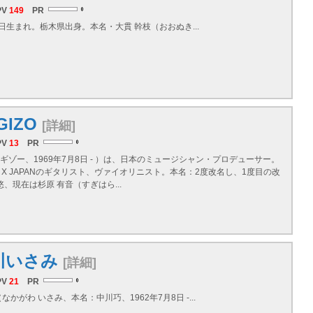
PV
149
PR
月8日生まれ。栃木県出身。本名・大貫 幹枝（おおぬき...
GIZO
[詳細]
PV
13
PR
（スギゾー、1969年7月8日 - ）は、日本のミュージシャン・プロデューサー。
EAとX JAPANのギタリスト、ヴァイオリニスト。本名：2度改名し、1度目の改
悠、現在は杉原 有音（すぎはら...
川いさみ
[詳細]
PV
21
PR
かがわ いさみ、本名：中川巧、1962年7月8日 -...