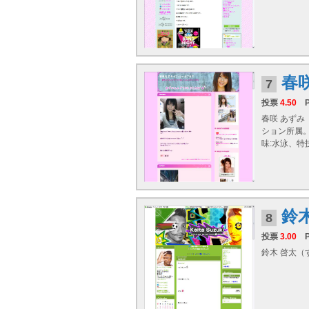
春
7
投票
4.50
春咲 あずみ
ション所属。
味:水泳、特
鈴
8
投票
3.00
鈴木 啓太（す