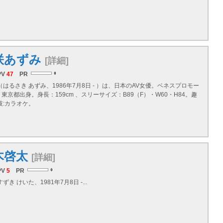
咲あずみ
[詳細]
PV
47
PR
（はるさき あずみ、1986年7月8日 - ）は、日本のAV女優。ベネスプロモー
東京都出身。身長：159cm 、スリーサイズ：B89（F）・W60・H84。趣
技:カラオケ。
木啓太
[詳細]
PV
5
PR
ずき けいた、1981年7月8日 -...