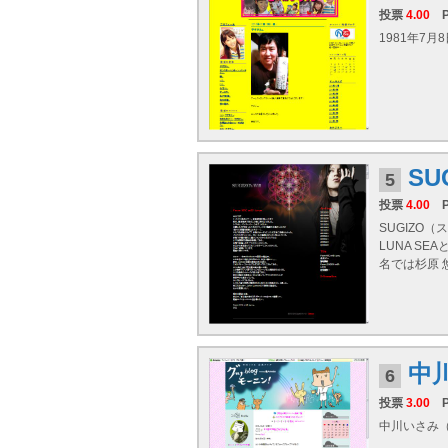
投票
4.00
1981年7
SU
5
投票
4.00
SUGIZO
LUNA S
名では杉原 
中
6
投票
3.00
中川いさみ（な