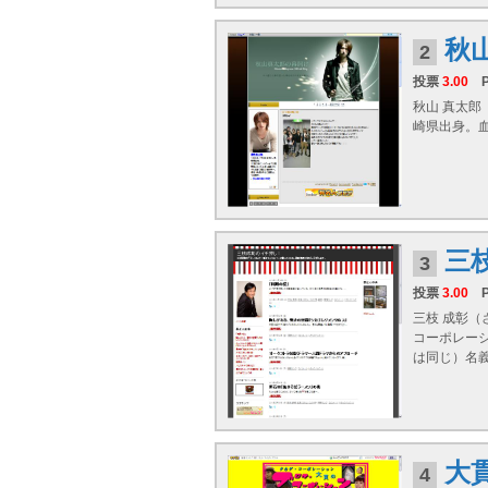
秋
2
投票
3.00
秋山 真太郎
崎県出身。血
三
3
投票
3.00
三枝 成彰（
コーポレーシ
は同じ）名
大
4