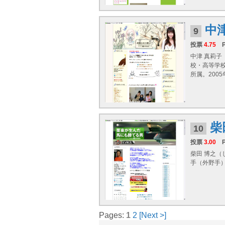
中
9
投票
4.75
中津 真莉子
校・高等学
所属。200
柴
10
投票
3.00
柴田 博之（
手（外野手
Pages:
1
2
[Next >]