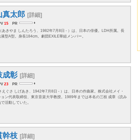
山真太郎
[詳細]
PV
15
PR
（あきやま しんたろう、1982年7月8日 - ）は、日本の俳優。LDH所属。長
液型A型。身長184cm。劇団EXILE華組メンバー。
枝成彰
[詳細]
PV
23
PR
さえぐさ しげあき、1942年7月8日 - ）は、日本の作曲家。株式会社メイ・
ョン代表取締役、東京音楽大学教授。1989年までは本名の三枝 成章（読み
義で活動していた。
貫幹枝
[詳細]