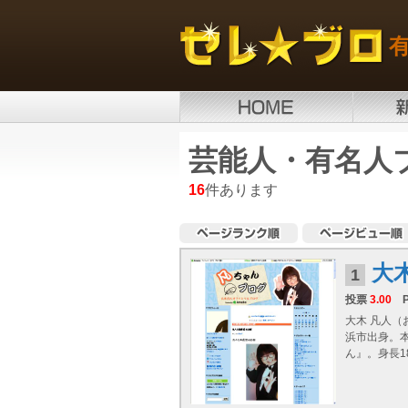
芸能人・有名人
16
件あります
大
1
投票
3.00
大木 凡人（
浜市出身。
ん』。身長1