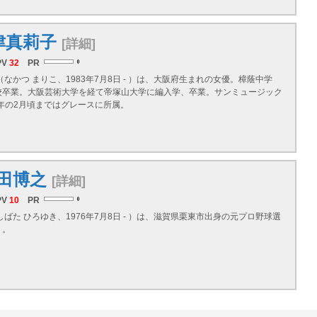
津真莉子
[詳細]
PV
32
PR
（なかつ まりこ、1983年7月8日 - ）は、大阪府生まれの女優。樟蔭中学
校卒業。大阪芸術大学を経て帝塚山大学に編入学、卒業。サンミュージック
5年の2月頃まではグレースに所属。
田博之
[詳細]
PV
10
PR
しばた ひろゆき、1976年7月8日 - ）は、滋賀県栗東市出身の元プロ野球選
）。