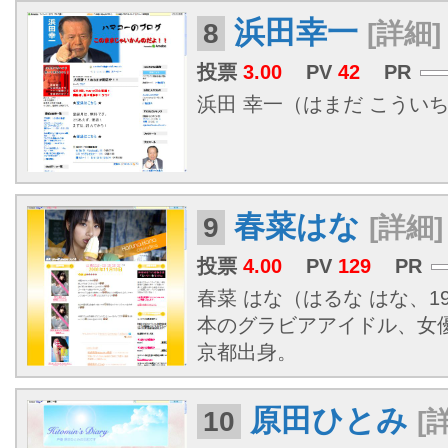
浜田幸一
8
[詳細]
投票
3.00
PV
42
PR
浜田 幸一（はまだ こういち、1
春菜はな
9
[詳細]
投票
4.00
PV
129
PR
春菜 はな（はるな はな、198
本のグラビアアイドル、女
京都出身。
原田ひとみ
10
[