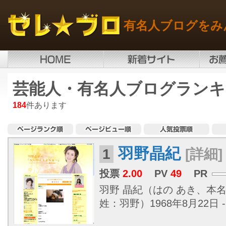
有名人ブログをみ
芸能人・有名人ブログランキ
184
件あります
羽野晶紀
1
[詳細]
投票
2.00
PV
49
PR
羽野 晶紀（はの あき、本
姓：羽野）1968年8月22日 -.