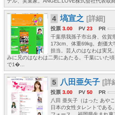
デル、実業家。ANGEL.LOVE株式会社代表取
塙宣之
4
[詳細]
投票
3.00
PV
23
PR
千葉県我孫子市出身、佐賀
173cm、体重69kg。創
担当。芸人のはなわは実兄
みに兄のはなわは二男にあたる。千葉にいた頃
で1�...
八田亜矢子
5
[詳
投票
3.00
PV
50
PR
八田 亜矢子（はった あやこ、1
日本の女性タレントである
フォース。 福岡県生まれ