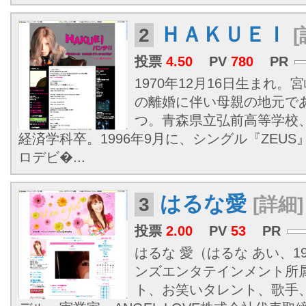
ＨＡＫＵＥＩ
2
[
投票
4.50
PV
780
PR
1970年12月16日生まれ
の離婚に伴い母親の地元で
つ。青森県立弘前高等学校
経済学科卒。1996年9月に、シングル『ZEU
ロデビ�...
はるな愛
3
[詳細]
投票
2.00
PV
53
PR
はるな 愛（はるな あい、197
ンズエンタテインメント所
ト、お笑いタレント、歌手