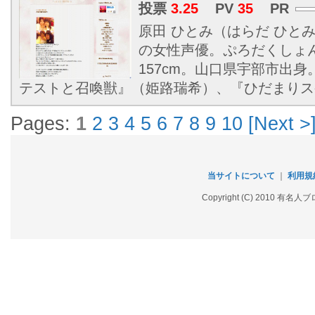
投票
3.25
PV
35
PR
原田 ひとみ（はらだ ひとみ、
の女性声優。ぷろだくしょ
157cm。山口県宇部市出
テストと召喚獣』（姫路瑞希）、『ひだまりス
Pages:
1
2
3
4
5
6
7
8
9
10
[Next >
当サイトについて
｜
利用規
Copyright (C) 2010 有名人