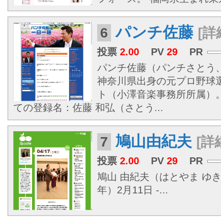
パンチ佐藤
6
[詳
投票
2.00
PV
29
PR
パンチ佐藤（パンチさとう、19
神奈川県出身の元プロ野球
ト（小澤音楽事務所所属）
ての登録名：佐藤 和弘（さとう...
鳩山由紀夫
7
[詳
投票
2.00
PV
29
PR
鳩山 由紀夫（はとやま ゆき
年）2月11日 -...