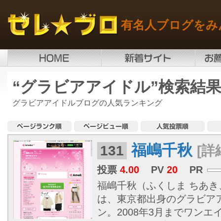
有名人ブログをみ
“グラビアアイドル”検索結
グラビアアイドルブログの人気ランキング
福嶋千秋
131
[詳
投票
4.00
PV
20
PR
福嶋千秋（ふくしま ちあき、1
は、東京都出身のグラビア
ン。2008年3月までワン