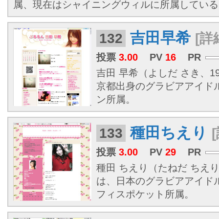
属、現在はシャイニングウィルに所属している
吉田早希
132
[詳
投票
3.00
PV
16
PR
吉田 早希（よしだ さき、19
京都出身のグラビアアイド
ン所属。
種田ちえり
133
投票
3.00
PV
29
PR
種田 ちえり（たねだ ちえり、1
は、日本のグラビアアイド
フィスポケット所属。