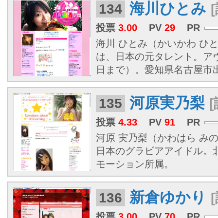
海川ひとみ
134
投票
3.00
PV
29
PR
海川 ひとみ（かいかわ ひとみ、
は、日本の元タレント。アヴ
日まで）。愛知県名古屋市
河原実乃梨
135
投票
4.33
PV
91
PR
河原 実乃梨（かわはら みのり
日本のグラビアアイドル。
モーション所属。
新倉ゆかり
136
投票
3.00
PV
70
PR