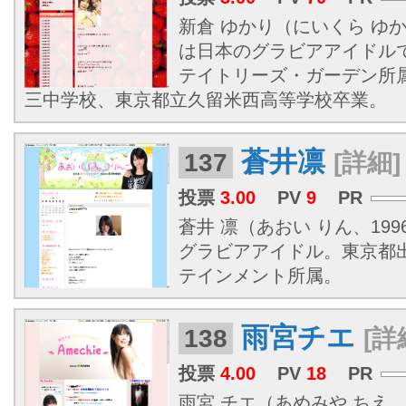
新倉 ゆかり（にいくら ゆかり
は日本のグラビアアイドル
テイトリーズ・ガーデン所
三中学校、東京都立久留米西高等学校卒業。
蒼井凛
137
[詳細]
投票
3.00
PV
9
PR
蒼井 凛（あおい りん、1996
グラビアアイドル。東京都
テインメント所属。
雨宮チエ
138
[詳
投票
4.00
PV
18
PR
雨宮 チエ（あめみや ちえ、19