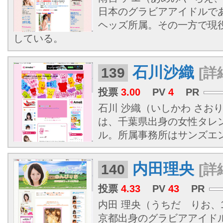
日本のグラビアアイドルで
ヘッズ所属。その一方で現
している。
石川沙織
139
[詳
投票
3.00
PV
4
PR
石川 沙織（いしかわ さおり、1
は、千葉県出身の女性タレ
ル。所属事務所はサンズエ
内田理央
140
[詳
投票
4.33
PV
43
PR
内田 理央（うちだ りお、19
京都出身のグラビアアイド