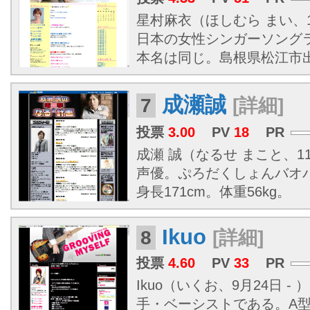
星村麻衣（ほしむら まい、19
日本の女性シンガーソング
本名は同じ。
島根県
松江市
成瀬誠
7
[詳細]
投票
3.00
PV
18
PR
成瀬 誠（なるせ まこと、1
声優。ぷろだくしょんバオ
身長171cm。体重56kg。
Ikuo
8
[詳細]
投票
4.60
PV
33
PR
Ikuo（いくお、9月24日 - 
手・ベーシストである。A