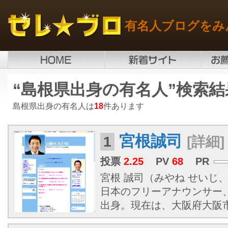
有名人ブログをみ
“島根県出身の有名人”検索結
島根県出身の有名人は
18
件あります
宮根誠司
1
[詳細]
投票
2.25
PV
68
PR
宮根 誠司（みやね せいじ、19
日本のフリーアナウンサー
出身。現在は、大阪府大阪