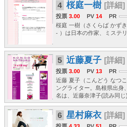
桜庭一樹
4
[詳細]
投票
3.00
PV
14
PR
桜庭 一樹（さくらば かずき
- ）は日本の作家、ミステ
近藤夏子
5
[詳細]
投票
3.00
PV
13
PR
近藤 夏子（こんどう なつ
ングライター。
島根県
出身
名は、近藤奈津子(読み同じ
星村麻衣
6
[詳細]
投票
4.33
PV
51
PR