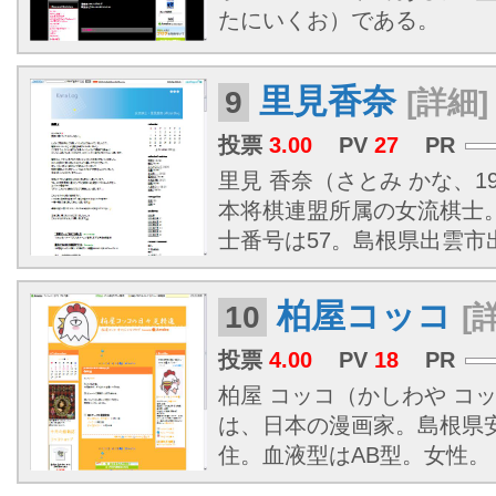
たにいくお）である。
里見香奈
9
[詳細]
投票
3.00
PV
27
PR
里見 香奈（さとみ かな、19
本将棋連盟所属の女流棋士
士番号は57。
島根県
出雲市
柏屋コッコ
10
[
投票
4.00
PV
18
PR
柏屋 コッコ（かしわや コッコ
は、日本の漫画家。
島根県
住。血液型はAB型。女性。