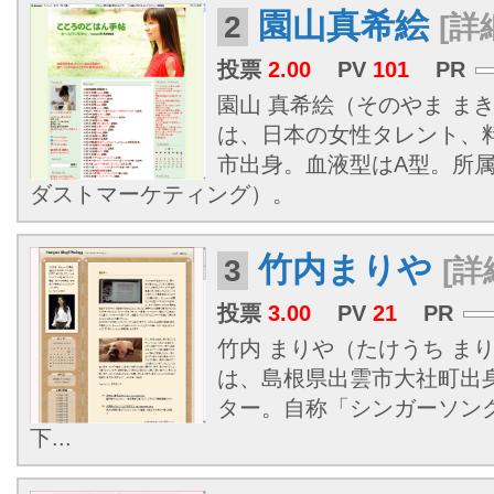
園山真希絵
2
[詳
投票
2.00
PV
101
PR
園山 真希絵（そのやま まきえ
は、日本の女性タレント、
市出身。血液型はA型。所
ダストマーケティング）。
竹内まりや
3
[詳
投票
3.00
PV
21
PR
竹内 まりや（たけうち まりや、
は、
島根県
出雲市大社町出
ター。自称「シンガーソン
下...