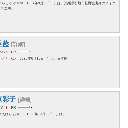
らしろ ゆきや、1984年9月22日 - ）は、
沖縄県
石垣市登野城出身のサイク
ース選手。
里藍
[詳細]
PV
28
PR
ざと あい、1985年6月19日 - ）は、日本国
原彩子
[詳細]
PV
49
PR
えはら あやこ、1983年12月22日 - ）は、