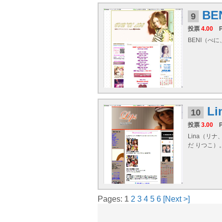
BE
9
投票
4.00
BENI（べに
Li
10
投票
3.00
Lina（リナ、
だ りつこ
Pages:
1
2
3
4
5
6
[Next >]