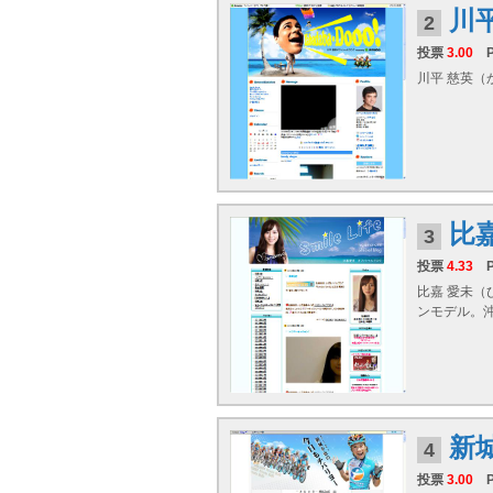
川
2
投票
3.00
川平 慈英（かび
比
3
投票
4.33
比嘉 愛未（
ンモデル。
新
4
投票
3.00