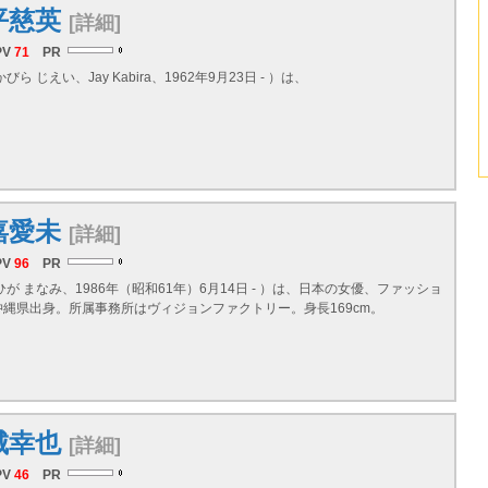
平慈英
[詳細]
PV
71
PR
ら じえい、Jay Kabira、1962年9月23日 - ）は、
嘉愛未
[詳細]
PV
96
PR
ひが まなみ、1986年（昭和61年）6月14日 - ）は、日本の女優、ファッショ
沖縄県
出身。所属事務所はヴィジョンファクトリー。身長169cm。
城幸也
[詳細]
PV
46
PR