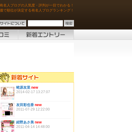
有名人ブログの人気度・評判が一目でわかる！
価で順位が決定する有名人ブログランキング！
蛯原友里
new
2014-02-17 13:27:07
友田彩也香
new
2011-07-29 12:22:00
紺野あさ美
new
2011-04-14 14:48:00