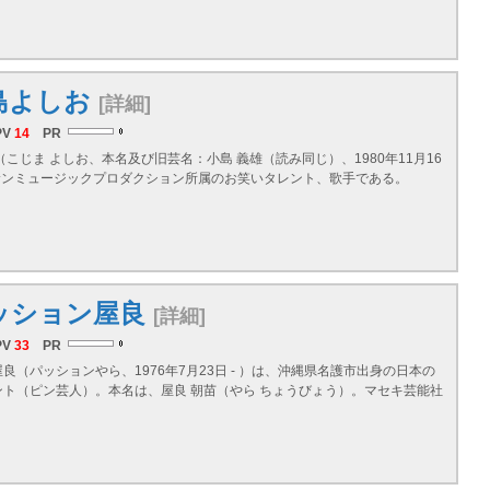
島よしお
[詳細]
PV
14
PR
（こじま よしお、本名及び旧芸名：小島 義雄（読み同じ）、1980年11月16
、サンミュージックプロダクション所属のお笑いタレント、歌手である。
ッション屋良
[詳細]
PV
33
PR
良（パッションやら、1976年7月23日 - ）は、
沖縄県
名護市出身の日本の
ント（ピン芸人）。本名は、屋良 朝苗（やら ちょうびょう）。マセキ芸能社