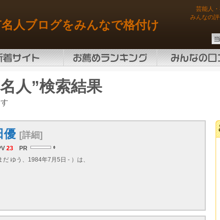
芸能人・
みんなの評
有名人ブログをみんなで格付け
名人”検索結果
ます
田優
[詳細]
PV
23
PR
だ ゆう、1984年7月5日 - ）は、