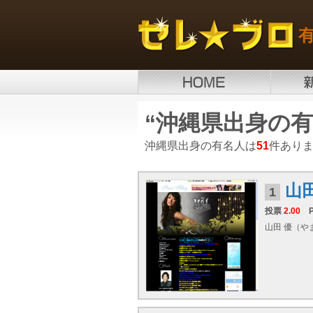
“沖縄県出身の有
沖縄県出身の有名人は
51
件あり
山
1
投票
2.00
山田 優（やま