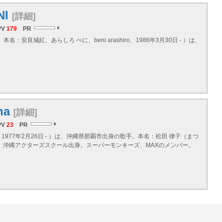
NI
[詳細]
PV
179
PR
、本名：安良城紅、あらしろ べに、beni arashiro、1986年3月30日 - ）は、
na
[詳細]
PV
23
PR
1977年2月26日 - ）は、
沖縄県
那覇市出身の歌手。本名：松田 律子（まつ
）。沖縄アクターズスクール出身。スーパーモンキーズ、MAXのメンバー。