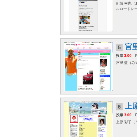
新城 幸也（あ
ルロードレ
宮
5
投票
3.00
宮里 藍（みや
上
6
投票
3.00
上原 彩子（う