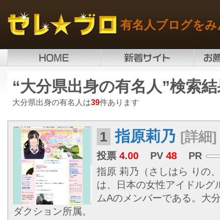
有名人ブログをみ
“大分県出身の有名人”検索結
大分県出身の有名人は
39
件あります
指原莉乃
1
[詳細]
投票
4.00
PV
48
PR
指原 莉乃（さしはら りの、19
は、日本の女性アイドルグル
ムAのメンバーである。
大
ダクション所属。