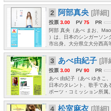
阿部真央
2
[詳細]
投票
3.00
PV
75
PR
阿部 真央（あべ まお、Mao A
）は、日本のシンガーソン
市出身。
大分県
立大分西高
あべ由紀子
3
[詳
投票
3.00
PV
90
PR
あべ 由紀子（あべ ゆきこ、19
日本のタレント、歌手であ
ポーツ・コミッション所属
松室麻衣
4
[詳細]