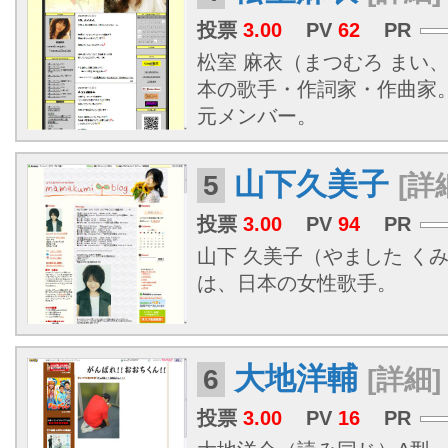
投票
3.00
PV
62
PR
松室 麻衣（まつむろ まい、19
本の歌手・作詞家・作曲家。
元メンバー。
山下久美子
5
[詳
投票
3.00
PV
94
PR
山下 久美子（やました くみこ、
は、日本の女性歌手。
大地洋輔
6
[詳細]
投票
3.00
PV
16
PR