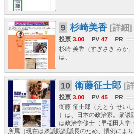
杉崎美香
9
[詳細]
投票
3.00
PV
47
PR
杉崎 美香（すぎさき みか、 1
は、
衛藤征士郎
10
[
投票
3.00
PV
45
PR
衛藤 征士郎（えとう せいしろ
）は、日本の政治家。衆議院
は政治学修士（早稲田大学・
所属（現在は衆議院副議長のため、慣例により