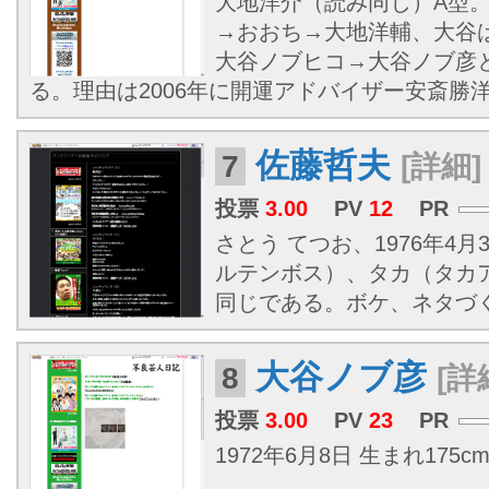
大地洋介（読み同じ）A型
→おおち→大地洋輔、大谷
大谷ノブヒコ→大谷ノブ彦
る。理由は2006年に開運アドバイザー安斎勝洋
佐藤哲夫
7
[詳細]
投票
3.00
PV
12
PR
さとう てつお、1976年4
ルテンボス）、タカ（タカ
同じである。ボケ、ネタづ
大谷ノブ彦
8
[詳
投票
3.00
PV
23
PR
1972年6月8日 生まれ175cm