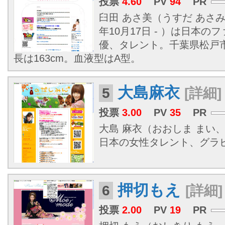
投票
4.60
PV
94
PR
臼田 あさ美（うすだ あさみ
年10月17日 - ）は日本
優、タレント。
千葉県
松戸市
長は163cm。血液型はA型。
大島麻衣
5
[詳細]
投票
3.00
PV
35
PR
大島 麻衣（おおしま まい、19
日本の女性タレント、グラ
押切もえ
6
[詳細]
投票
2.00
PV
19
PR