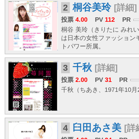
桐谷美玲
2
[詳細]
投票
4.00
PV
112
PR
桐谷 美玲（きりたに みれい、1
は日本の女性ファッション
トパワー所属。
千秋
3
[詳細]
投票
2.00
PV
31
PR
千秋（ちあき、1971年10月26日
臼田あさ美
4
[詳