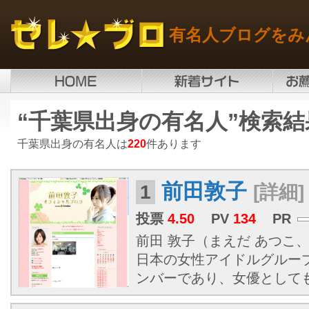
有名人ブログをみ
“千葉県出身の有名人”検索結
千葉県出身の有名人は
220
件あります
前田敦子
1
[詳細]
投票
4.50
PV
134
PR
前田 敦子（まえだ あつこ、19
日本の女性アイドルグループ
ンバーであり、女優として