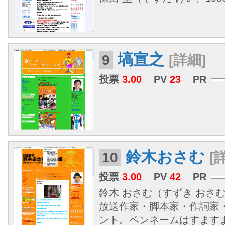
塙宣之
9
[詳細]
投票
3.00
PV
23
PR
鈴木おさむ
10
[
投票
3.00
PV
42
PR
鈴木 おさむ（すずき おさむ、1
放送作家・脚本家・作詞家
ント。ペンネームはすます