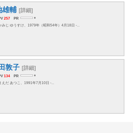
地雄輔
[詳細]
PV
257
PR
みじ ゆうすけ、1979年（昭和54年）4月18日 -...
田敦子
[詳細]
PV
134
PR
えだ あつこ、1991年7月10日 -...