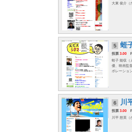
大東 俊介（だ
蛭
5
投票
3.00
蛭子 能収（
優、映画監
ポレーショ
川
6
投票
3.00
川平 慈英（かび