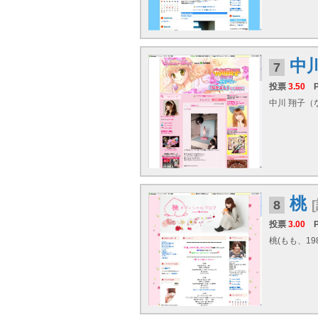
中
7
投票
3.50
中川 翔子（な
桃
8
投票
3.00
桃(もも、1985