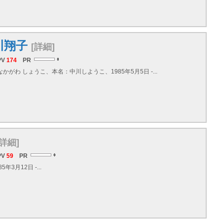
川翔子
[詳細]
PV
174
PR
かがわ しょうこ、本名：中川しようこ、1985年5月5日 -...
[詳細]
PV
59
PR
年3月12日 -...