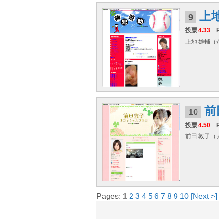
上
9
投票
4.33
上地 雄輔（か
前
10
投票
4.50
前田 敦子（ま
Pages:
1
2
3
4
5
6
7
8
9
10
[Next >]